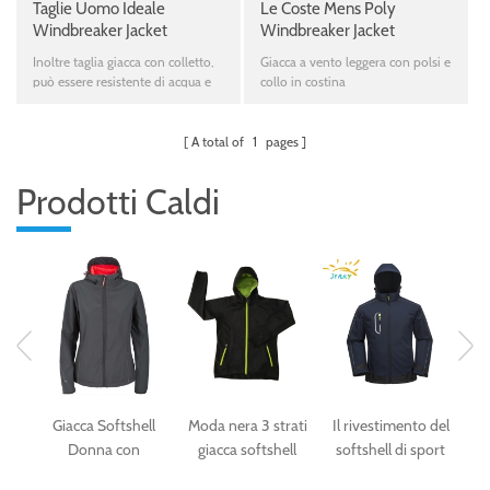
Taglie Uomo Ideale
Le Coste Mens Poly
Windbreaker Jacket
Windbreaker Jacket
Inoltre taglia giacca con colletto,
Giacca a vento leggera con polsi e
può essere resistente di acqua e
collo in costina
antivento
A total of
1
pages
Prodotti Caldi
Giacca Softshell
Moda nera 3 strati
Il rivestimento del
U
er
Donna con
giacca softshell
softshell di sport
S
impermeabile e
per le donne
esterno di sport