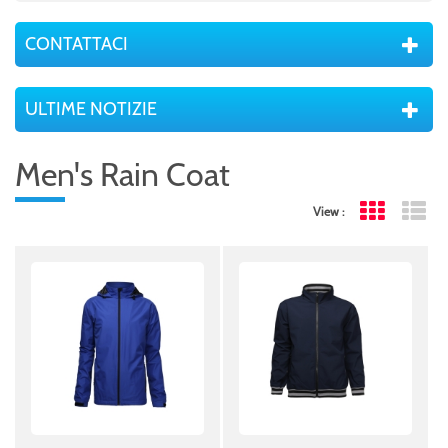
CONTATTACI
ULTIME NOTIZIE
Men's Rain Coat
View :
Grid View
Lis