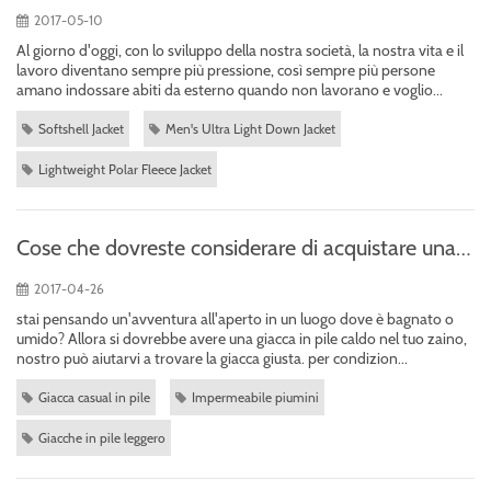
2017-05-10
Al giorno d'oggi, con lo sviluppo della nostra società, la nostra vita e il
lavoro diventano sempre più pressione, così sempre più persone
amano indossare abiti da esterno quando non lavorano e voglio...
Softshell Jacket
Men's Ultra Light Down Jacket
Lightweight Polar Fleece Jacket
Cose che dovreste considerare di acquistare una giacca in pile per outdoor adventure
2017-04-26
stai pensando un'avventura all'aperto in un luogo dove è bagnato o
umido? Allora si dovrebbe avere una giacca in pile caldo nel tuo zaino,
nostro può aiutarvi a trovare la giacca giusta. per condizion...
Giacca casual in pile
Impermeabile piumini
Giacche in pile leggero