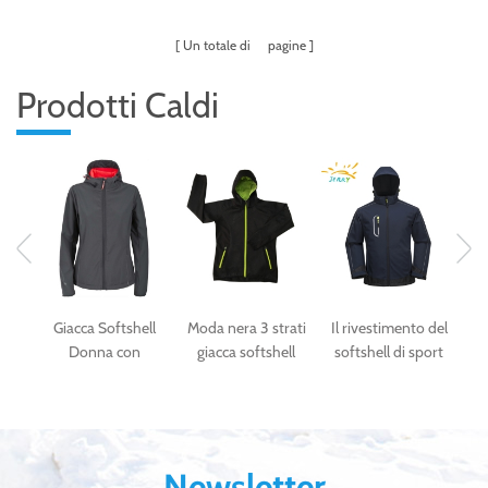
Un totale di
pagine
Prodotti Caldi
s
Giacca Softshell
Moda nera 3 strati
Il rivestimento del
ker
Donna con
giacca softshell
softshell di sport
impermeabile e
per le donne
esterno di sport
traspirante
del softshell
impermeabile di
modo
Newsletter